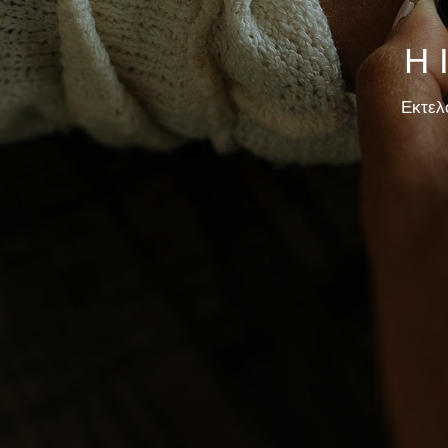
Η 
Εκτελ